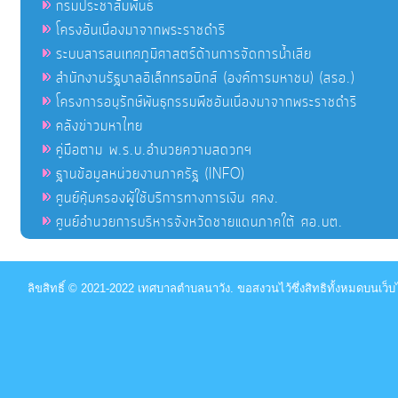
กรมประชาสัมพันธ์
โครงอันเนื่องมาจากพระราชดำริ
ระบบสารสนเทศภูมิศาสตร์ด้านการจัดการน้ำเสีย
สำนักงานรัฐบาลอิเล็กทรอนิกส์ (องค์การมหาชน) (สรอ.)
โครงการอนุรักษ์พันธุกรรมพืชอันเนื่องมาจากพระราชดำริ
คลังข่าวมหาไทย
คู่มือตาม พ.ร.บ.อำนวยความสดวกฯ
ฐานข้อมูลหน่วยงานภาครัฐ (INFO)
ศูนย์คุ้มครองผู้ใช้บริการทางการเงิน ศคง.
ศูนย์อำนวยการบริหารจังหวัดชายแดนภาคใต้ ศอ.บต.
ลิขสิทธิ์ © 2021-2022 เทศบาลตำบลนาวัง. ขอสงวนไว้ซึ่งสิทธิทั้งหมดบนเว