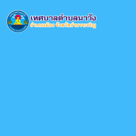
×
หน้า
close
หลัก
ข้อมูล
พื้น
ฐาน
บุคลากร
แผน
ยุทธศาสตร์
ข่าวสาร