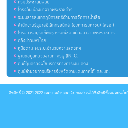
กรมประชาสัมพันธ์
โครงอันเนื่องมาจากพระราชดำริ
ระบบสารสนเทศภูมิศาสตร์ด้านการจัดการน้ำเสีย
สำนักงานรัฐบาลอิเล็กทรอนิกส์ (องค์การมหาชน) (สรอ.)
โครงการอนุรักษ์พันธุกรรมพืชอันเนื่องมาจากพระราชดำริ
คลังข่าวมหาไทย
คู่มือตาม พ.ร.บ.อำนวยความสดวกฯ
ฐานข้อมูลหน่วยงานภาครัฐ (INFO)
ศูนย์คุ้มครองผู้ใช้บริการทางการเงิน ศคง.
ศูนย์อำนวยการบริหารจังหวัดชายแดนภาคใต้ ศอ.บต.
ลิขสิทธิ์ © 2021-2022 เทศบาลตำบลนาวัง. ขอสงวนไว้ซึ่งสิทธิทั้งหมดบนเว