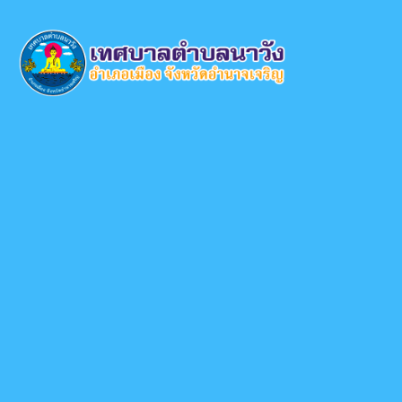
×
หน้า
close
หลัก
ข้อมูล
พื้น
ฐาน
บุคลากร
แผน
ยุทธศาสตร์
ข่าวสาร