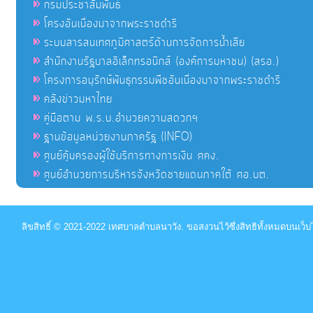
กรมประชาสัมพันธ์
โครงอันเนื่องมาจากพระราชดำริ
ระบบสารสนเทศภูมิศาสตร์ด้านการจัดการน้ำเสีย
สำนักงานรัฐบาลอิเล็กทรอนิกส์ (องค์การมหาชน) (สรอ.)
โครงการอนุรักษ์พันธุกรรมพืชอันเนื่องมาจากพระราชดำริ
คลังข่าวมหาไทย
คู่มือตาม พ.ร.บ.อำนวยความสดวกฯ
ฐานข้อมูลหน่วยงานภาครัฐ (INFO)
ศูนย์คุ้มครองผู้ใช้บริการทางการเงิน ศคง.
ศูนย์อำนวยการบริหารจังหวัดชายแดนภาคใต้ ศอ.บต.
ลิขสิทธิ์ © 2021-2022 เทศบาลตำบลนาวัง. ขอสงวนไว้ซึ่งสิทธิทั้งหมดบนเว