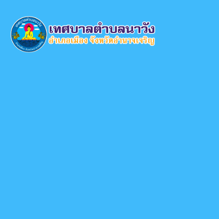
×
หน้า
close
หลัก
ข้อมูล
พื้น
ฐาน
บุคลากร
แผน
ยุทธศาสตร์
ข่าวสาร