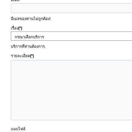
การ
ส่ง
อีเมลของท่านไม่ถูกต้อง!
เสริม
เรื่อง
(*)
ความ
โปร่งใส
บริการที่ท่านต้องการ.
รายละเอียด
(*)
การ
จัด
ซื้อ
จัด
จ้าง
การ
เงิน
การ
แนบไฟล์