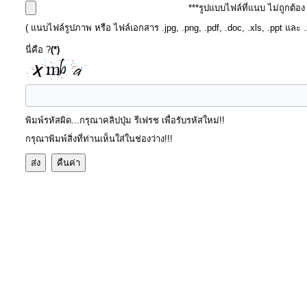
คลัง
***รูปแบบไฟล์ที่แนบ ไม่ถูกต้อ
( แนบไฟล์รูปภาพ หรือ ไฟล์เอกสาร .jpg, .png, .pdf, .doc, .xls, .ppt และ 
แผนการ
นี่คือ ?
(*)
ป้องกัน
การ
ทุจริต
พิมพ์รหัสผิด...กรุณาคลิปปุ่ม รีเฟรช เพื่อรับรหัสใหม่!!
กรุณาพิมพ์สิ่งที่ท่านเห็นใส่ในช่องว่าง!!!
การ
ดำเนิน
การ
เพื่อ
ป้องกัน
การ
ทุจริต
มาตรการ