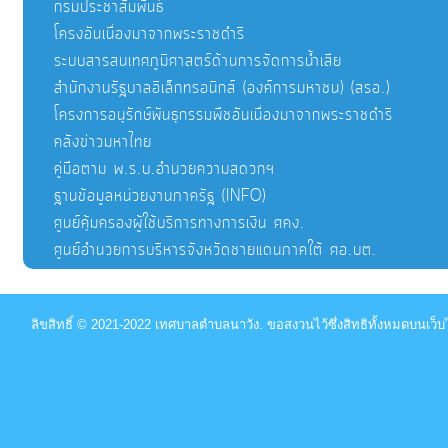
กรมประชาสัมพันธ์
โครงอันเนื่องมาจากพระราชดำริ
ระบบสารสนเทศภูมิศาสตร์ด้านการจัดการน้ำเสีย
สำนักงานรัฐบาลอิเล็กทรอนิกส์ (องค์การมหาชน) (สรอ.)
โครงการอนุรักษ์พันธุกรรมพืชอันเนื่องมาจากพระราชดำริ
คลังข่าวมหาไทย
คู่มือตาม พ.ร.บ.อำนวยความสดวกฯ
ฐานข้อมูลหน่วยงานภาครัฐ (INFO)
ศูนย์คุ้มครองผู้ใช้บริการทางการเงิน ศคง.
ศูนย์อำนวยการบริหารจังหวัดชายแดนภาคใต้ ศอ.บต.
ลิขสิทธิ์ © 2021-2022 เทศบาลตำบลนาวัง. ขอสงวนไว้ซึ่งสิทธิทั้งหมดบนเว