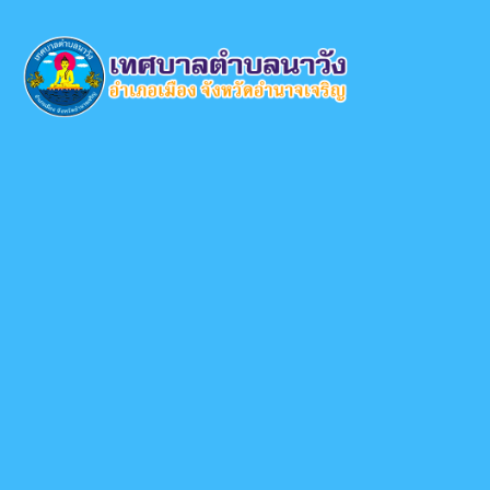
×
หน้า
close
หลัก
ข้อมูล
พื้น
ฐาน
บุคลากร
แผน
ยุทธศาสตร์
ข่าวสาร