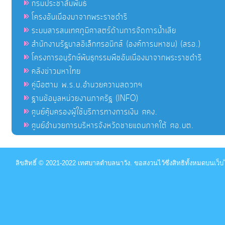
กรมประชาสัมพันธ์
โครงอันเนื่องมาจากพระราชดำริ
ระบบสารสนเทศภูมิศาสตร์ด้านการจัดการน้ำเสีย
สำนักงานรัฐบาลอิเล็กทรอนิกส์ (องค์การมหาชน) (สรอ.)
โครงการอนุรักษ์พันธุกรรมพืชอันเนื่องมาจากพระราชดำริ
คลังข่าวมหาไทย
คู่มือตาม พ.ร.บ.อำนวยความสดวกฯ
ฐานข้อมูลหน่วยงานภาครัฐ (INFO)
ศูนย์คุ้มครองผู้ใช้บริการทางการเงิน ศคง.
ศูนย์อำนวยการบริหารจังหวัดชายแดนภาคใต้ ศอ.บต.
ลิขสิทธิ์ © 2021-2022 เทศบาลตำบลนาวัง. ขอสงวนไว้ซึ่งสิทธิทั้งหมดบนเว