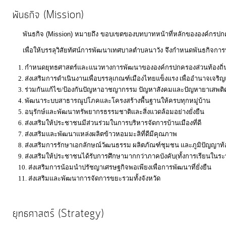
พันธกิจ (Mission)
แผนการ
พันธกิจ (Mission) หมายถึง ขอบเขตของบทบาทหน้าที่หลักขององค์กรปกครองส
ใช้
เพื่อให้บรรลุวิสัยทัศน์การพัฒนาเทศบาลตำบลนาวัง จึงกำหนดพันธกิจการพั
จ่าย
งบ
กำหนดยุทธศาสตร์และแนวทางการพัฒนาขององค์กรปกครองส่วนท้องถิ่น
ส่งเสริมการดำเนินงานเพื่อบรรลุเกณฑ์เมืองไทยแข็งแรง เพื่ออำนาจเจริญ
ประมาณ
ร่วมกันแก้ไข/ป้องกันปัญหาอาชญากรรม ปัญหาสังคมและปัญหายาเสพติ
ประจำ
พัฒนาระบบสาธารณูปโภคและโครงสร้างพื้นฐานให้ครบทุกหมู่บ้าน
ปี
อนุรักษ์และพัฒนาทรัพยากรธรรมชาติและสิ่งแวดล้อมอย่างยั่งยืน
ส่งเสริมให้ประชาชนมีส่วนร่วมในการบริหารจัดการบ้านเมืองที่ดี
ส่งเสริมและพัฒนาแหล่งผลิตข้าวหอมมะลิที่ดีมีคุณภาพ
การ
ส่งเสริมการรักษาเอกลักษณ์วัฒนธรรม ผลิตภัณฑ์ชุมชน และภูมิปัญญาท้
บริหาร
ส่งเสริมให้ประชาชนได้รับการศึกษามากกว่าภาคบังคับ(ทั้งการเรียนใ
และ
ส่งเสริมการน้อมนำปรัชญาเศรษฐกิจพอเพียงเพื่อการพัฒนาที่ยั่งยืน
ส่งเสริมและพัฒนาการจัดการขยะรวมทั้งจังหวัด
พัฒนา
ทรัพยากร
บุคคล
ยุทธศาสตร์ (Strategy)