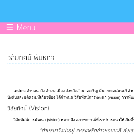
บริการ
ข้อมูลce
☰ Menu
การ
จัดการ
ความ
วิสัยทัศน์-พันธกิจ
รู้
การ
ดำเนิน
เทศบาลตำบลนาวัง อำเภอเมือง จังหวัดอำนาจเจริญ มีนายกเทศมนตรีตำบลนาว
งาน
บังคับและมติครม.ที่เกี่ยวข้อง ได้กำหนด วิสัยทัศน์การพัฒนา (vision) การ
วิสัยทัศน์ (Vision)
การ
วิสัยทัศน์การพัฒนา (vision) หมายถึง สภาพการณ์ที่เราปรารถนาให้เกิดข
ให้
“ตำบลนาวังน่าอยู่ แหล่งผลิตข้าวหอมมะลิ ส่งเ
บริการ