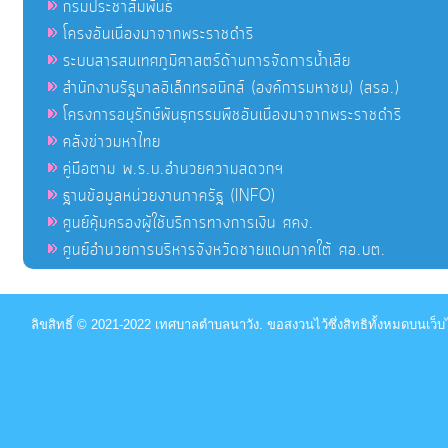
กรมประชาสัมพันธ์
โครงอันเนื่องมาจากพระราชดำริ
ระบบสารสนเทศภูมิศาสตร์ด้านการจัดการน้ำเสีย
สำนักงานรัฐบาลอิเล็กทรอนิกส์ (องค์การมหาชน) (สรอ.)
โครงการอนุรักษ์พันธุกรรมพืชอันเนื่องมาจากพระราชดำริ
คลังข่าวมหาไทย
คู่มือตาม พ.ร.บ.อำนวยความสดวกฯ
ฐานข้อมูลหน่วยงานภาครัฐ (INFO)
ศูนย์คุ้มครองผู้ใช้บริการทางการเงิน ศคง.
ศูนย์อำนวยการบริหารจังหวัดชายแดนภาคใต้ ศอ.บต.
ลิขสิทธิ์ © 2021-2022 เทศบาลตำบลนาวัง. ขอสงวนไว้ซึ่งสิทธิทั้งหมดบนเว