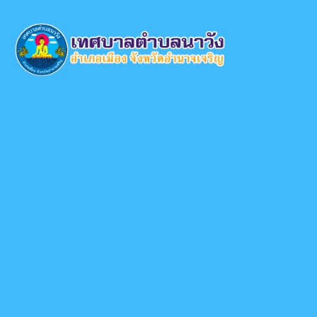
×
หน้า
close
หลัก
ข้อมูล
พื้น
ฐาน
บุคลากร
แผน
ยุทธศาสตร์
ข่าวสาร