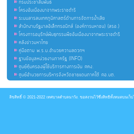
กรมประชาสัมพันธ์
โครงอันเนื่องมาจากพระราชดำริ
ระบบสารสนเทศภูมิศาสตร์ด้านการจัดการน้ำเสีย
สำนักงานรัฐบาลอิเล็กทรอนิกส์ (องค์การมหาชน) (สรอ.)
โครงการอนุรักษ์พันธุกรรมพืชอันเนื่องมาจากพระราชดำริ
คลังข่าวมหาไทย
คู่มือตาม พ.ร.บ.อำนวยความสดวกฯ
ฐานข้อมูลหน่วยงานภาครัฐ (INFO)
ศูนย์คุ้มครองผู้ใช้บริการทางการเงิน ศคง.
ศูนย์อำนวยการบริหารจังหวัดชายแดนภาคใต้ ศอ.บต.
ลิขสิทธิ์ © 2021-2022 เทศบาลตำบลนาวัง. ขอสงวนไว้ซึ่งสิทธิทั้งหมดบนเว