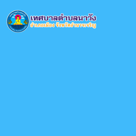
×
หน้า
close
หลัก
ข้อมูล
พื้น
ฐาน
บุคลากร
แผน
ยุทธศาสตร์
ข่าวสาร