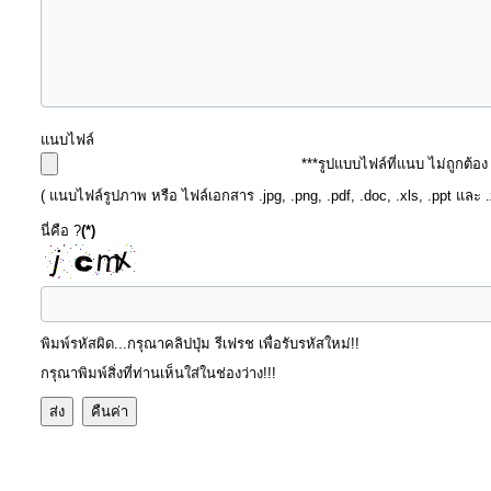
การ
ส่ง
เสริม
ความ
แนบไฟล์
โปร่งใส
***รูปแบบไฟล์ที่แนบ ไม่ถูกต้อ
( แนบไฟล์รูปภาพ หรือ ไฟล์เอกสาร .jpg, .png, .pdf, .doc, .xls, .ppt และ 
การ
นี่คือ ?
(*)
จัด
ซื้อ
จัด
จ้าง
พิมพ์รหัสผิด...กรุณาคลิปปุ่ม รีเฟรช เพื่อรับรหัสใหม่!!
กรุณาพิมพ์สิ่งที่ท่านเห็นใส่ในช่องว่าง!!!
การ
เงิน
การ