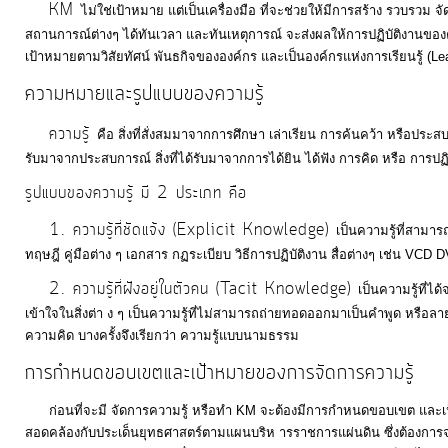
KM
ไม่ใช่เป้าหมาย แต่เป็นเครื่องมือ ที่จะช่วยให้มีการสร้าง รวบรวม
สถานการณ์ต่างๆ ได้ทันเวลา และทันเหตุการณ์ จะส่งผลให้การปฏิบัติงานของ
แผนการ
เป้าหมายตามวิสัยทัศน์ พันธกิจขององค์กร และเป็นองค์กรแห่งการเรียนรู้ (Lea
ใช้
ความหมายและรูปแบบของความรู้
จ่าย
ความรู้
งบ
คือ สิ่งที่สั่งสมมาจากการศึกษา เล่าเรียน การค้นคว้า หรือปร
รับมาจากประสบการณ์ สิ่งที่ได้รับมาจากการได้ยิน ได้ฟัง การคิด หรือ การป
ประมาณ
ประจำ
รูปแบบของความรู้ มี 2 ประเภท คือ
ปี
1. ความรู้ที่ชัดแจ้ง (Explicit Knowledge)
เป็นความรู้ที่สามา
ทฤษฎี คู่มือต่าง ๆ เอกสาร กฏระเบียบ วิธีการปฏิบัติงาน สื่อต่างๆ เช่น VCD 
การ
2. ความรู้ที่ฝังอยู่ในตัวคน (Tacit Knowledge)
เป็นความรู้ที
บริหาร
เข้าใจในสิ่งต่า ง ๆ เป็นความรู้ที่ไม่สามารถถ่ายทอดออกมาเป็นคำพูด หรื
และ
ความคิด บางครั้งจึงเรียกว่า ความรู้แบบนามธรรม
พัฒนา
การกำหนดขอบเขตและเป้าหมายของการจัดการความรู้
ทรัพยากร
ก่อนที่จะมี จัดการความรู้ หรือทำ KM จะต้องมีการกำหนดขอบเขต และเป้าห
บุคคล
สอดคล้องกับประเด็นยุทธศาสตร์ตามแผนบริห ารราชการแผ่นดิน ซึ่งต้องก