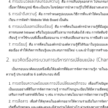
การประมวลและกลั่นกรองความรู้
คือ การปรับปรุงเอกสาร โปรแกรมกา
ภายใน
เนื้อหาให้สมบูรณ์ ซึ่งจะเป็นประโยชน์ต่อการนำความรู้ไปใช้ได้อย่างสะดวก
ป้องกัน
การเข้าถึงความรู้
คือ การกำหนดรูปแบบและวิธีการที่จะทำให้คนในองค์
การ
เวียน การจัดทำ Website Web Board เป็นต้น
ทุจริต
การแบ่งปันแลกเปลี่ยนเรียนรู้
คือ การที่คนในองค์กรนำความรู้ที่มีอยู่
สารสนเทศ Intranet หรือในรูปแบบที่ไม่สามารถจับต้องได้ เช่น การจัดท
ITA
เรียนรู้ การใช้ระบบพี่เลี้ยงเพื่อสอนงาน การสับเปลี่ยนสายงาน การยืมตัว แ
การเรียนรู้
คือ การที่คนในองค์กรนำองค์ความรู้ที่ได้รับมาในรูปแบบและ
ต่อเนื่อง ทำให้เกิดการเรียนรู้และประสบการณ์ใหม่ ๆ และนำไปสู่การสร้างอ
e-
2. แนวคิดเรื่องกระบวนการบริหารการเปลี่ยนแปลง (
Service
เป็นกรอบแนวคิดแบบหนึ่งเพื่อให้องค์กรที่ต้องการจัดการความรู้ภ ายในองค
ความรู้ ประกอบด้วย 6 องค์ประกอบ ดังนี้
Q&A
การเตรียมความพร้อมและการปรับเปลี่ยนพฤติกรรม
เพื่อแก้ไขปัญ
เป็นแบบอย่างที่ดีในการจัดการความรู้ การแก้ไขกฎระเบียบให้มีความยืดห
ข้อมูล
เสริมการสร้างสรรค์สิ่งใหม่ ๆ เช่น การประกาศนโยบายการจัดการความรู้ใ
การ
การสื่อสาร
เพื่อทำให้ทุกคนในองค์กรอยากให้ความร่วมมือในการจัดการค
ติดต่อ
เกิดขึ้นกับทุกคน และแต่ละคนจะมีส่วนร่วมได้อย่างไร ผ่านช่องทางการสื่อส