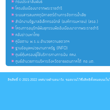
กรมประชาสัมพันธ์
โครงอันเนื่องมาจากพระราชดำริ
ระบบสารสนเทศภูมิศาสตร์ด้านการจัดการน้ำเสีย
สำนักงานรัฐบาลอิเล็กทรอนิกส์ (องค์การมหาชน) (สรอ.)
โครงการอนุรักษ์พันธุกรรมพืชอันเนื่องมาจากพระราชดำริ
คลังข่าวมหาไทย
คู่มือตาม พ.ร.บ.อำนวยความสดวกฯ
ฐานข้อมูลหน่วยงานภาครัฐ (INFO)
ศูนย์คุ้มครองผู้ใช้บริการทางการเงิน ศคง.
ศูนย์อำนวยการบริหารจังหวัดชายแดนภาคใต้ ศอ.บต.
ลิขสิทธิ์ © 2021-2022 เทศบาลตำบลนาวัง. ขอสงวนไว้ซึ่งสิทธิทั้งหมดบนเว