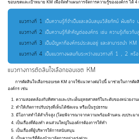
ขอบเขตและเป้าหมาย KM เพื่อจัดทำแผนการจัดการความรู้ขององค์กร ได้ 4
การ
ส่ง
แนวทางที่ 1
เป็นความรู้ที่จำเป็นและสนับสนุนวิสัยทัศน์ พันธก
เสริม
แนวทางที่ 2
เป็นความรู้ที่สำคัญต่อองค์กร เช่น ความรู้เกี่ยวกั
ความ
โปร่งใส
แนวทางที่ 3
เป็นปัญหาที่องค์กรประสบอยู่ และสามารถนำ KM 
แนวทางที่ 4
เป็นแนวทางผสมกันระหว่างแนวทางที่ 1 , 2 หรือ 3
การ
แนวทางการตัดสินใจเลือกขอบเขต KM
จัด
ซื้อ
การตัดสินใจเลือกขอบเขต KM อาจใช้แนวทางต่อไปนี้ มาช่วยในการตัดสิน
จัด
องค์กร เช่น
จ้าง
ความสอดคล้องกับทิศทางและประเด็นยุทธศาสตร์ในระดับของหน่วยงาน
ทำให้เกิดการปรับปรุงที่เห็นได้ชัดเจน หรือเป็นรูปธรรม
การ
มีโอกาสทำได้สำเร็จสูง (โดยพิจารณาจากความพร้อมด้านคน งบประมา
เงิน
เป็นเรื่องที่ต้องทำ คนส่วนใหญ่ในองค์กรต้องการให้ทำ
เป็นเรื่องที่ผู้บริหารให้การสนับสนุน
การ
เป็นความรู้ที่ต้องนำมาจัดการอย่างเร่งด่วน