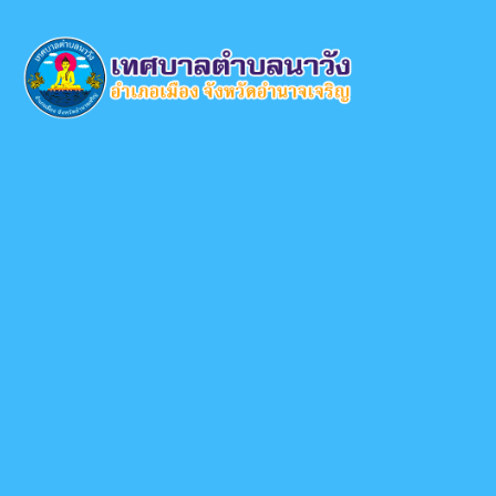
×
หน้า
close
หลัก
ข้อมูล
พื้น
ฐาน
บุคลากร
แผน
ยุทธศาสตร์
ข่าวสาร